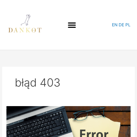
Przejdź
do
treści
EN
DE
PL
błąd 403
Błąd
403
–
co
musisz