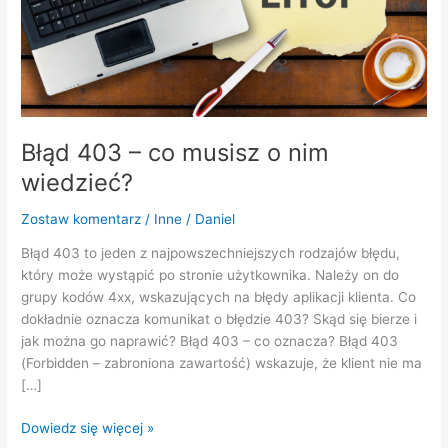
o
nim
wiedzieć?
Błąd 403 – co musisz o nim
wiedzieć?
Zostaw komentarz
/
Inne
/
Daniel
Błąd 403 to jeden z najpowszechniejszych rodzajów błędu,
który może wystąpić po stronie użytkownika. Należy on do
grupy kodów 4xx, wskazujących na błędy aplikacji klienta. Co
dokładnie oznacza komunikat o błędzie 403? Skąd się bierze i
jak można go naprawić? Błąd 403 – co oznacza? Błąd 403
(Forbidden – zabroniona zawartość) wskazuje, że klient nie ma
[…]
Dowiedz się więcej »