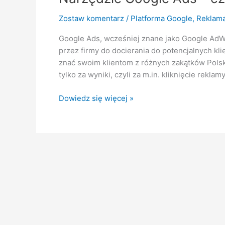
–
Zostaw komentarz
/
Platforma Google
,
Reklam
czym
jest
Google Ads, wcześniej znane jako Google Ad
i
przez firmy do docierania do potencjalnych kl
jakie
znać swoim klientom z różnych zakątków Polsk
są
tylko za wyniki, czyli za m.in. kliknięcie reklam
jej
zalety?
Dowiedz się więcej »